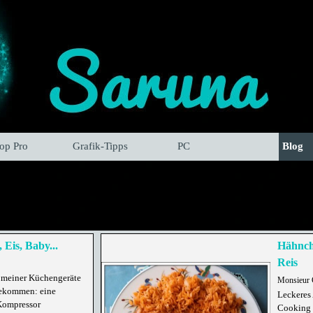
hop Pro
Grafik-Tipps
PC
Blog
 Eis, Baby...
Hähnch
Reis
meiner Küchengeräte
Monsieur 
bekommen: eine
Leckeres 
Kompressor
Cooking 