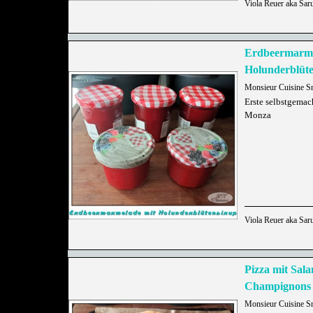
Viola Reuer aka Sar
Erdbeermarme
Holunderblüte
Monsieur Cuisine S
Erste selbstgema
Monza
Viola Reuer aka Sar
Pizza mit Sal
Champignons
Monsieur Cuisine S