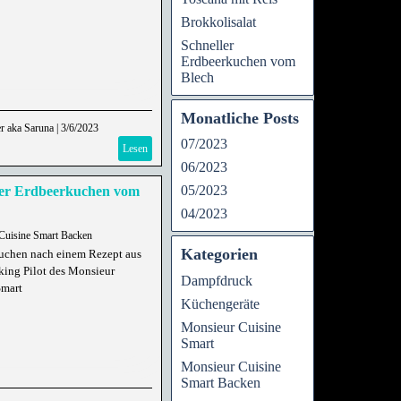
Brokkolisalat
Schneller
Erdbeerkuchen vom
Blech
Monatliche Posts
r aka Saruna
|
3/6/2023
07/2023
Lesen
06/2023
05/2023
ler Erdbeerkuchen vom
04/2023
Cuisine Smart Backen
Kategorien
uchen nach einem Rezept aus
ing Pilot des Monsieur
Dampfdruck
Smart
Küchengeräte
Monsieur Cuisine
Smart
Monsieur Cuisine
Smart Backen