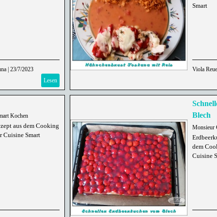
Smart
una
|
23/7/2023
Viola Reue
Lesen
Schnel
Blech
mart Kochen
ezept aus dem Cooking
Monsieur 
r Cuisine Smart
Erdbeerk
dem Cook
Cuisine 