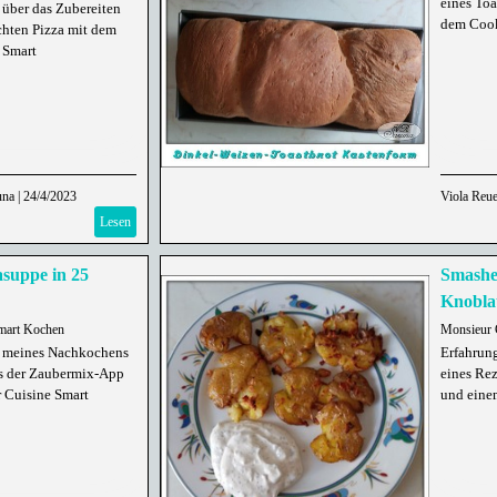
eines Toa
 über das Zubereiten
dem Cook
chten Pizza mit dem
 Smart
una
|
24/4/2023
Viola Reue
Lesen
asuppe in 25
Smashe
Knobla
mart Kochen
Monsieur 
t meines Nachkochens
Erfahrung
us der Zaubermix-App
eines Re
 Cuisine Smart
und einem