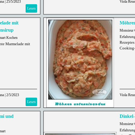
una
|
25/5/2023
Viola Reue
Lesen
lade mit
Möhren
nsirup
Monsieur 
Erfahrun
mart Kochen
Rezeptes
chte Marmelade mit
Cooking-
una
|
2/5/2023
Viola Reue
Lesen
ami und
Dinkel
Monsieur 
Erfahrun
mart