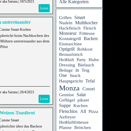
Alle Kategorien
r aka Saruna
|
18/5/2023
Lesen
Smart
Grillen
 untereinander
Multikocher
Nudeln
Hackfleisch
Fleisch
Cuisine Smart Kochen
Monsieur
Fritteuse
gsbericht beim Nachkochen des
Backen
Kontaktgrill
 Möhren untereinander aus dem
Eismaschine
Pilot
Optigrill
Rohkost
Brotaufstrich
Heißluft
Party
Huhn
Dressing
Bärlauch
in
Beilage
Teig
One
Snack
Tefal
Hauptgericht
Monza
Cosori
r aka Saruna
|
26/4/2023
Salat
Gemüse
Lesen
Geflügel
pikant
Suppe
Kuchen
Fleischlos
All
Pizza
-Weizen-Toastbrot
Airfreyer
Cuisine Smart
Heißluftfritteuse
gsberichte über das Backen
Pfanne
Brötchen