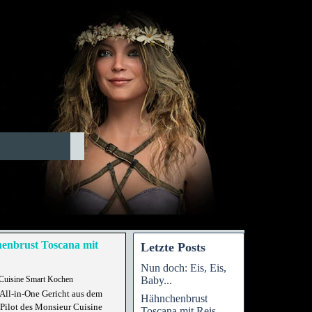
enbrust Toscana mit
Letzte Posts
Nun doch: Eis, Eis,
Baby...
Cuisine Smart Kochen
All-in-One Gericht aus dem
Hähnchenbrust
Pilot des Monsieur Cuisine
Toscana mit Reis