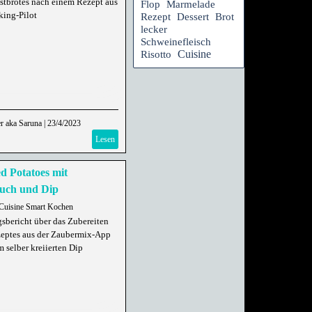
stbrotes nach einem Rezept aus
Flop
Marmelade
ing-Pilot
Rezept
Dessert
Brot
lecker
Schweinefleisch
Cuisine
Risotto
r aka Saruna
|
23/4/2023
Lesen
d Potatoes mit
uch und Dip
Cuisine Smart Kochen
sbericht über das Zubereiten
zeptes aus der Zaubermix-App
 selber kreiierten Dip