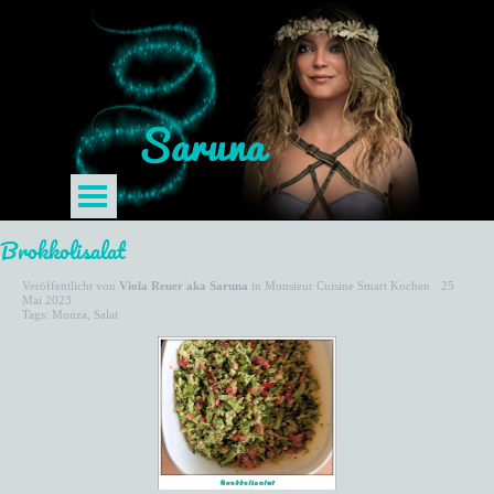
Brokkolisalat
Veröffentlicht von
Viola Reuer aka Saruna
in
Monsieur Cuisine Smart Kochen
· 25
Mai 2023
Tags:
Monza
,
Salat