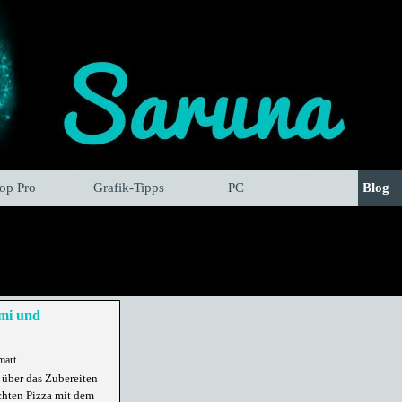
hop Pro
Grafik-Tipps
PC
Blog
ami und
mart
 über das Zubereiten
chten Pizza mit dem