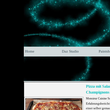
Home
Daz Studio
Paints
Pizza mit Sal
Champignons
Monsieur Cuisine S
Erfahrungsbericht
einer selber gema