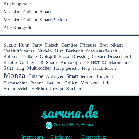
Küchengeräte
Monsieur Cuisine Smart
Monsieur Cuisine Smart Backen
Alle Kategorien
Suppe
Huhn
Party
Fleisch
Gemüse
Fritteuse
Brot
pikant
Heißluftfritteuse
One
Nudeln
Bärlauch
Schweinefleisch
Optigrill
Cosori
All
Rohkost
Beilage
Pizza
Dressing
Dessert
Fleischlos
in
Risotto
Geflügel
Snack
Kontaktgrill
Marmelade
Salat
Multikocher
Hauptgericht
Teig
Flop
Hackfleisch
Monza
Cuisine
Smart
Airfreyer
lecker
Brötchen
Tefal
Backen
Monsieur
Eismaschine
Pfanne
Grillen
Rezept
Brotaufstrich
Heißluft
Kuchen
saruna.de
Design 2021 by Saruna
Impressum
Disclaimer
Datenschutz