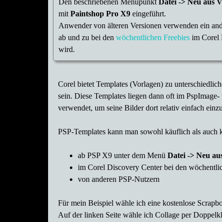
Den beschriebenen Menüpunkt
Datei -> Neu aus V
mit
Paintshop Pro X9
eingeführt.
Anwender von älteren Versionen verwenden ein and
ab und zu bei den
wöchentlichen Freebies
im Corel D
wird.
Corel bietet Templates (Vorlagen) zu unterschiedli
sein. Diese Templates liegen dann oft im PspImage
verwendet, um seine Bilder dort relativ einfach einz
PSP-Templates kann man sowohl käuflich als auch k
ab PSP X9 unter dem Menü
Datei -> Neu au
im Corel Discovery Center bei den wöchentlic
von anderen PSP-Nutzern
Für mein Beispiel wähle ich eine kostenlose Scrapb
Auf der linken Seite wähle ich Collage per Doppelk