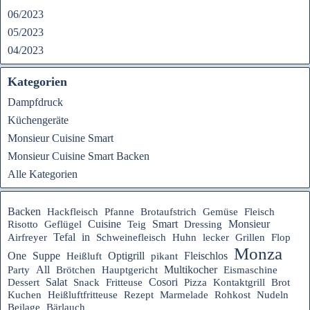
06/2023
05/2023
04/2023
Kategorien
Dampfdruck
Küchengeräte
Monsieur Cuisine Smart
Monsieur Cuisine Smart Backen
Alle Kategorien
Backen
Hackfleisch
Pfanne
Brotaufstrich
Gemüse
Fleisch
Cuisine
Smart
Monsieur
Risotto
Geflügel
Teig
Dressing
Tefal
in
Airfreyer
Schweinefleisch
Huhn
lecker
Grillen
Flop
Monza
Suppe
Fleischlos
One
Optigrill
Heißluft
pikant
All
Hauptgericht
Multikocher
Party
Brötchen
Eismaschine
Salat
Cosori
Dessert
Snack
Fritteuse
Pizza
Kontaktgrill
Brot
Heißluftfritteuse
Rezept
Kuchen
Marmelade
Rohkost
Nudeln
Beilage
Bärlauch