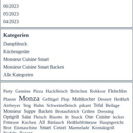
06/2023
05/2023
04/2023
Kategorien
Dampfdruck
Küchengeräte
Monsieur Cuisine Smart
Monsieur Cuisine Smart Backen
Alle Kategorien
Fleischlos
Party
Gemüse
Pizza
Hackfleisch
Brötchen
Rohkost
Monza
Multikocher
Pfanne
Geflügel
Flop
Dessert
Heißluft
Tefal
Airfreyer
Teig
Huhn
Schweinefleisch
pikant
Beilage
Suppe
Monsieur
Backen
Brotaufstrich
Grillen
Dressing
Optigrill
Salat
in
One
Cuisine
Fleisch
Risotto
Snack
lecker
All
Heißluftfritteuse
Hauptgericht
Fritteuse
Kuchen
Bärlauch
Smart
Cosori
Brot
Eismaschine
Marmelade
Kontaktgrill
Rezept
Nudeln