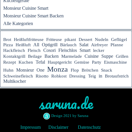
Küchengeräte
Monsieur Cuisine Smart
Monsieur Cuisine Smart Backen
Alle Kategorien
Heißluftfritteuse
Brot
Fritteuse
pikant
Dessert
Nudeln
Geflügel
All
Optigrill
Salat
Pizza
Heißluft
Bärlauch
Airfreyer
Pfanne
Fleischlos
Cosori
Smart
Hackfleisch
Fleisch
lecker
Suppe
Backen
Cuisine
Kontaktgrill
Beilage
Marmelade
Grillen
Tefal
Rezept
Hauptgericht
Kuchen
Gemüse
Party
Eismaschine
Monza
Monsieur
One
Huhn
Flop
Brötchen
Snack
in
Schweinefleisch
Risotto
Rohkost
Dressing
Teig
Brotaufstrich
Multikocher
saruna.de
Design 2021 by Saruna
Impressum
Disclaimer
Datenschutz