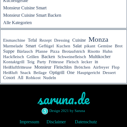
Küchengeräte
Monsieur Cuisine Smart
Monsieur Cuisine Smart Backen
Alle Kategorien
Monza
Tefal
Rezept
Cuisine
Eismaschine
Dressing
Smart
Salat
Marmelade
Geflügel
Kuchen
pikant
Gemüse
Brot
Suppe
Bärlauch
Pfanne
Pizza
Brotaufstrich
Risotto
Huhn
Backen
Multikocher
Hackfleisch
Grillen
Schweinefleisch
in
Kontaktgrill
Teig
Party
Fritteuse
Fleisch
lecker
Fleischlos
Heißluftfritteuse
Monsieur
Brötchen
Airfreyer
Flop
Optigrill
One
Hauptgericht
Heißluft
Snack
Beilage
Dessert
Cosori
All
Rohkost
Nudeln
saruna.de
Design 2021 by Saruna
Impressum
Disclaimer
Datenschutz