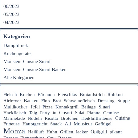
06/2023
05/2023
04/2023
Kategorien
Dampfdruck
Küchengeräte
Monsieur Cuisine Smart
Monsieur Cuisine Smart Backen
Alle Kategorien
Fleischlos
Fleisch
Kuchen
Bärlauch
Brotaufstrich
Rohkost
Suppe
Backen
Airfreyer
Flop
Brot
Schweinefleisch
Dressing
Tefal
Multikocher
Smart
Pizza
Kontaktgrill
Beilage
in
Cosori
Salat
Hackfleisch
Teig
Party
Pfanne
Gemüse
Heißluftfritteuse
Cuisine
Marmelade
Nudeln
Risotto
Brötchen
Hauptgericht
All
Monsieur
Fritteuse
Snack
Geflügel
Monza
Optigrill
Heißluft
Huhn
Grillen
lecker
pikant
One
Rezept
Dessert
Eismaschine