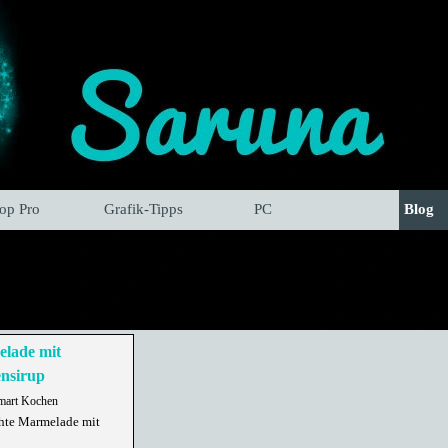
hop Pro
Grafik-Tipps
PC
Blog
lade mit
nsirup
mart Kochen
chte Marmelade mit