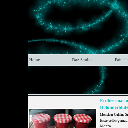
Home
Daz Studio
Paints
Erdbeermarme
Holunderblüte
Monsieur Cuisine S
Erste selbstgema
Monza