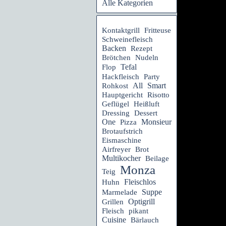
Alle Kategorien
Kontaktgrill
Fritteuse
Schweinefleisch
Backen
Rezept
Brötchen
Nudeln
Tefal
Flop
Hackfleisch
Party
All
Smart
Rohkost
Hauptgericht
Risotto
Geflügel
Heißluft
Dressing
Dessert
One
Monsieur
Pizza
Brotaufstrich
Eismaschine
Airfreyer
Brot
Multikocher
Beilage
Monza
Teig
Fleischlos
Huhn
Suppe
Marmelade
Optigrill
Grillen
Fleisch
pikant
Cuisine
Bärlauch