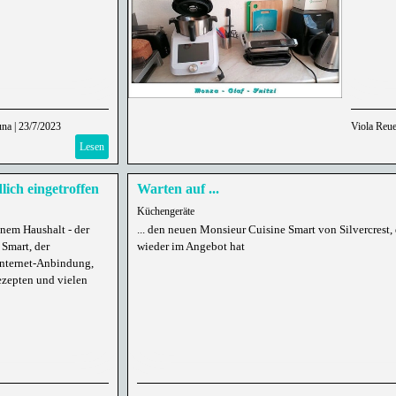
una
|
23/7/2023
Viola Reue
Lesen
lich eingetroffen
Warten auf ...
Küchengeräte
inem Haushalt - der
... den neuen Monsieur Cuisine Smart von Silvercrest,
Smart, der
wieder im Angebot hat
Internet-Anbindung,
zepten und vielen