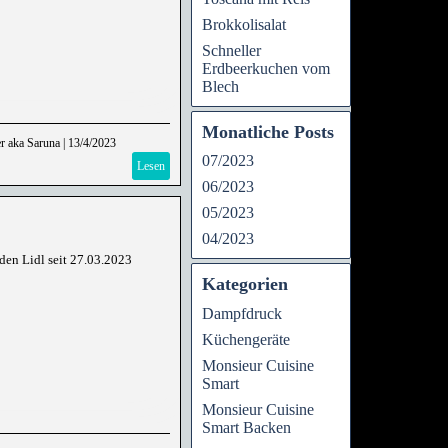
Brokkolisalat
Schneller
Erdbeerkuchen vom
Blech
Monatliche Posts
r aka Saruna
|
13/4/2023
07/2023
Lesen
06/2023
05/2023
04/2023
 den Lidl seit 27.03.2023
Kategorien
Dampfdruck
Küchengeräte
Monsieur Cuisine
Smart
Monsieur Cuisine
Smart Backen