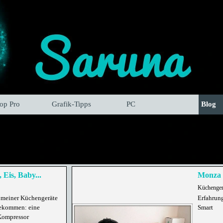
hop Pro
Grafik-Tipps
PC
Blog
 Eis, Baby...
Monza 
Küchenger
meiner Küchengeräte
Erfahrun
bekommen: eine
Smart
Kompressor