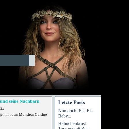
und seine Nachbarn
Letzte Posts
äte
Nun doch: Eis, Eis,
gen mit dem Monsieur Cuisine
Baby...
Hähnchenbrust
Toscana mit Reis