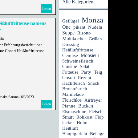
Alle Kategorien
Lesen
Monza
Geflügel
ißluftfritteuse namens
One
pikant
Nudeln
"
Suppe
Risotto
Multikocher
Grillen
äte
Dressing
er Erfahrungsbericht über
Heißluftfritteuse
ue Cosori Heißluftfritteuse
Monsieur
Gemüse
Schweinefleisch
Cuisine
Salat
Fritteuse
Party
Teig
Cosori
Rezept
Hackfleisch
Snack
Brotaufstrich
Marmelade
r aka Saruna
|
6/3/2023
Fleischlos
Airfreyer
Lesen
Backen
Pfanne
Eismaschine
Fleisch
Smart
Rohkost
Flop
lecker
Huhn
Heißluft
Hauptgericht
Beilage