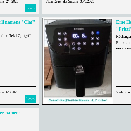
una
|
2/4/2023
Viola Reuer aka Saruna
|
30/3/2023
Lesen
ill namens "Olaf"
Eine He
"Fritzi
 dem Tefal Optigrill
Küchenger
Ein klein
unsere ne
una
|
6/3/2023
Viola Reue
Lesen
her namens