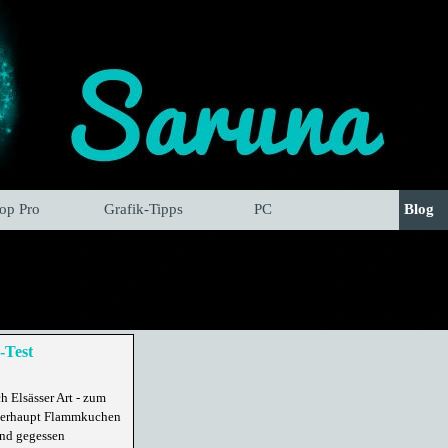
hop Pro
Grafik-Tipps
PC
Blog
Test
 Elsässer Art - zum
überhaupt Flammkuchen
und gegessen