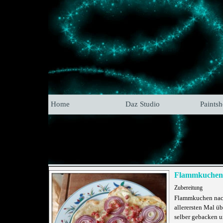
Home
Daz Studio
Paints
Flammkuchen-
Zubereitung
Flammkuchen nach
allerersten Mal 
selber gebacken 