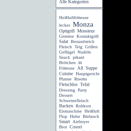
Alle Kategorien
Heißluftfritteuse
Monza
lecker
Optigrill
Monsieur
Gemüse
Kontaktgrill
Salat
Brotaufstrich
Fleisch
Teig
Grillen
Geflügel
Nudeln
Snack
pikant
in
Brötchen
Suppe
All
Fritteuse
Cuisine
Hauptgericht
Pfanne
Risotto
Fleischlos
Tefal
Dressing
Party
Dessert
Schweinefleisch
Backen
Rohkost
Eismaschine
Heißluft
Flop
Huhn
Bärlauch
Smart
Airfreyer
Cosori
Brot